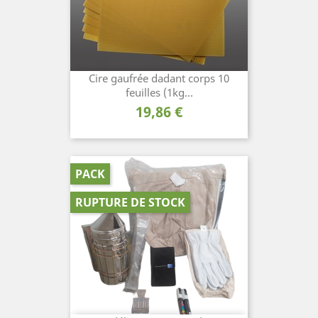
Cire gaufrée dadant corps 10
feuilles (1kg...
Prix
19,86 €
PACK
RUPTURE DE STOCK