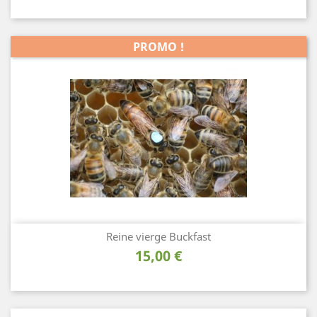
PROMO !
Reine vierge Buckfast
Prix
15,00 €