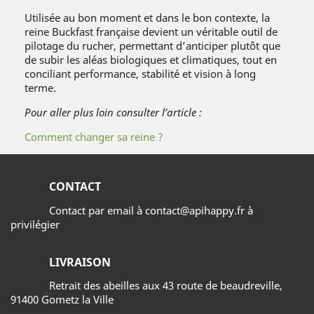
Utilisée au bon moment et dans le bon contexte, la
reine Buckfast française devient un véritable outil de
pilotage du rucher, permettant d’anticiper plutôt que
de subir les aléas biologiques et climatiques, tout en
conciliant performance, stabilité et vision à long
terme.
Pour aller plus loin consulter l’article :
Comment changer sa reine ?
CONTACT
Contact par email à contact@apihappy.fr à
privilégier
LIVRAISON
Retrait des abeilles aux 43 route de beaudreville,
91400 Gometz la Ville