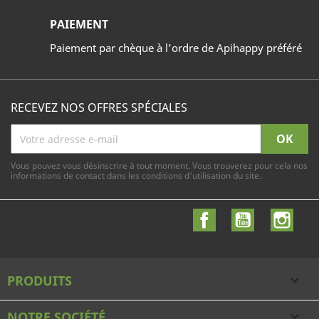
PAIEMENT
Paiement par chèque à l'ordre de Apihappy préféré
RECEVEZ NOS OFFRES SPÉCIALES
Vous pouvez vous désinscrire à tout moment. Vous trouverez pour cela nos
informations de contact dans les conditions d'utilisation du site.
Facebook
YouTube
Inst
PRODUITS

NOTRE SOCIÉTÉ
