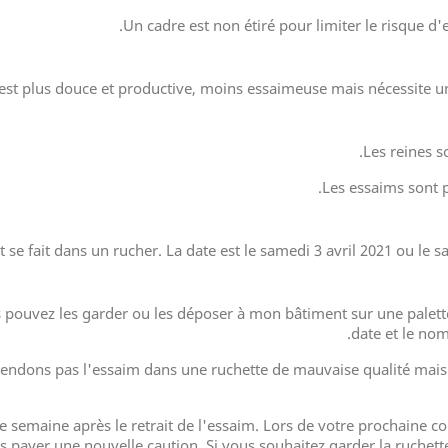
Un cadre est non étiré pour limiter le risque d'
est plus douce et productive, moins essaimeuse mais nécessite un
Les reines s
Les essaims sont p
it se fait dans un rucher. La date est le samedi 3 avril 2021 ou le 
s pouvez les garder ou les déposer à mon bâtiment sur une palette
date et le no
vendons pas l'essaim dans une ruchette de mauvaise qualité mais
une semaine après le retrait de l'essaim. Lors de votre prochain
 payer une nouvelle caution. Si vous souhaitez garder la ruchette,