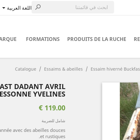


اللغة العربية
MARQUE
FORMATIONS
PRODUITS DE LA RUCHE
RE
Catalogue
Essaims & abeilles
Essaim hiverné Buckfas
AST DADANT AVRIL
ESSONNE YVELINES
119.00 €
شامل للضريبة
année avec des abeilles douces
et rustiques.