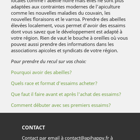
locales comme l’abeille noire mais elles ne sont plus
adaptées aux contraintes modernes de l’apiculture
comme les nouvelles maladies du couvain, les
nouvelles floraisons et le varroa. Prendre des abeilles
élevées localement, vous permet d’avoir des essaims
dont vous savez que le développement est adapté à
votre région. Rien de vaut le bouche à oreilles où vous
pouvez aussi prendre des informations dans les
associations apicoles et syndicats de votre région.
Pour prendre du recul sur vos choix:
Pourquoi avoir des abeilles?
Quels race et format d'essaims acheter?
Que faut il faire avant et après l'achat des essaims?
Comment débuter avec ses premiers essaims?
CONTACT
Contact par email à contact@apihappy.fr à