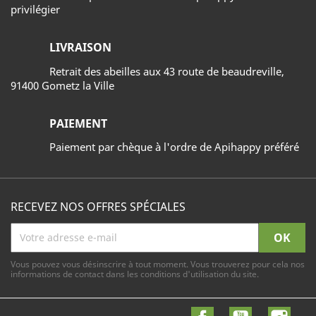
privilégier
LIVRAISON
Retrait des abeilles aux 43 route de beaudreville,
91400 Gometz la Ville
PAIEMENT
Paiement par chèque à l'ordre de Apihappy préféré
RECEVEZ NOS OFFRES SPÉCIALES
Vous pouvez vous désinscrire à tout moment. Vous trouverez pour cela nos
informations de contact dans les conditions d'utilisation du site.
Facebook
YouTube
Inst