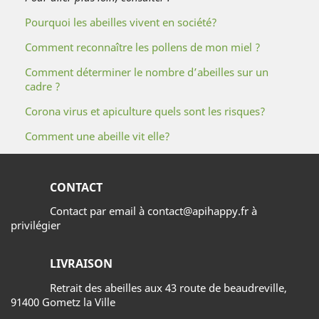
Pourquoi les abeilles vivent en société?
Comment reconnaître les pollens de mon miel ?
Comment déterminer le nombre d’abeilles sur un
cadre ?
Corona virus et apiculture quels sont les risques?
Comment une abeille vit elle?
CONTACT
Contact par email à contact@apihappy.fr à
privilégier
LIVRAISON
Retrait des abeilles aux 43 route de beaudreville,
91400 Gometz la Ville