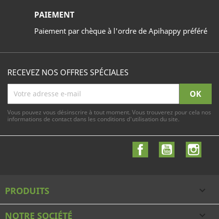
PAIEMENT
Paiement par chèque à l'ordre de Apihappy préféré
RECEVEZ NOS OFFRES SPÉCIALES
Vous pouvez vous désinscrire à tout moment. Vous trouverez pour cela nos
informations de contact dans les conditions d'utilisation du site.
Facebook
YouTube
Inst
PRODUITS

NOTRE SOCIÉTÉ
