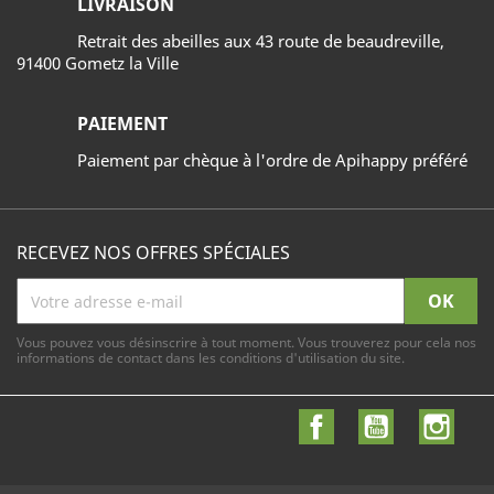
LIVRAISON
Retrait des abeilles aux 43 route de beaudreville,
91400 Gometz la Ville
PAIEMENT
Paiement par chèque à l'ordre de Apihappy préféré
RECEVEZ NOS OFFRES SPÉCIALES
Vous pouvez vous désinscrire à tout moment. Vous trouverez pour cela nos
informations de contact dans les conditions d'utilisation du site.
Facebook
YouTube
Inst