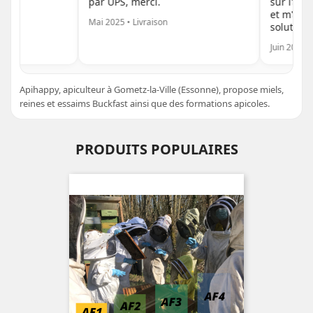
par UPS, merci.
sur l'acco
et m'a aidé
Mai 2025 • Livraison
solutions 
Juin 2025 • E
Apihappy, apiculteur à Gometz-la-Ville (Essonne), propose miels,
reines et essaims Buckfast ainsi que des formations apicoles.
PRODUITS POPULAIRES