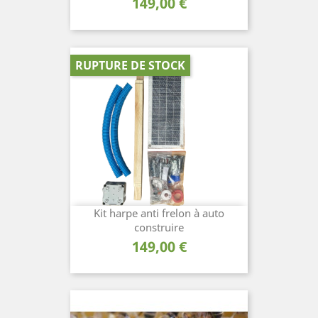
Prix
149,00 €
RUPTURE DE STOCK
Kit harpe anti frelon à auto
construire
Prix
149,00 €