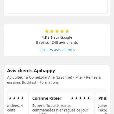
★★★★★
4,8 / 5
sur Google
Basé sur 240 avis clients
Lire les avis clients
Avis clients Apihappy
Apiculteur à Gometz-la-Ville (Essonne) • Miel • Reines &
essaims Buckfast • Formations
Corinne Ribier
Philippe 
★★★★★
★★★★★
mmandées, 4
Super efficacité, reines
Julien de A
n ponte.
commandées hier reçues ce jour
l'écoute d