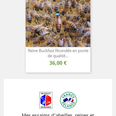
Reine Buckfast fécondée en ponte
de qualité...
Prix
36,00 €
Mes essaims d'abeilles, reines et