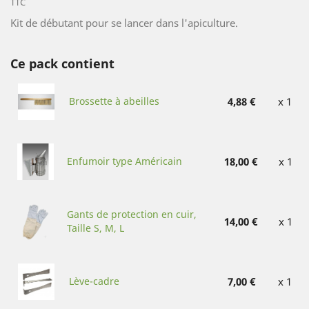
TTC
Kit de débutant pour se lancer dans l'apiculture.
Ce pack contient
Brossette à abeilles
4,88 €
x 1
Enfumoir type Américain
18,00 €
x 1
Gants de protection en cuir,
14,00 €
x 1
Taille S, M, L
Lève-cadre
7,00 €
x 1