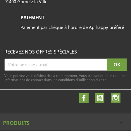
91400 Gometz la Ville
PAIEMENT
Paiement par chèque à l'ordre de Apihappy préféré
RECEVEZ NOS OFFRES SPÉCIALES
Vous pouvez vous désinscrire à tout moment. Vous trouverez pour cela nos
informations de contact dans les conditions d'utilisation du site.
Facebook
YouTube
Inst
PRODUITS
