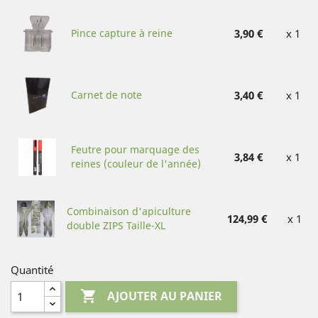
Pince capture à reine
3,90 €
x 1
Carnet de note
3,40 €
x 1
Feutre pour marquage des
3,84 €
x 1
reines (couleur de l'année)
Combinaison d'apiculture
124,99 €
x 1
double ZIPS Taille-XL
Quantité

AJOUTER AU PANIER