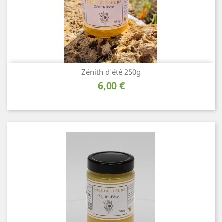
Zénith d'été 250g
Prix
6,00 €