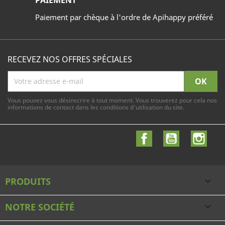
PAIEMENT
Paiement par chèque à l'ordre de Apihappy préféré
RECEVEZ NOS OFFRES SPÉCIALES
Vous pouvez vous désinscrire à tout moment. Vous trouverez pour cela nos
informations de contact dans les conditions d'utilisation du site.
Facebook
YouTube
Inst
PRODUITS

NOTRE SOCIÉTÉ
