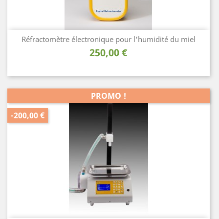
Réfractomètre électronique pour l'humidité du miel
Prix
250,00 €
PROMO !
-200,00 €