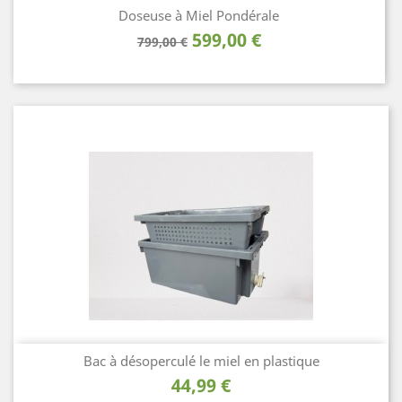
Doseuse à Miel Pondérale
Prix
Prix
599,00 €
799,00 €
de
base
Bac à désoperculé le miel en plastique
Prix
44,99 €