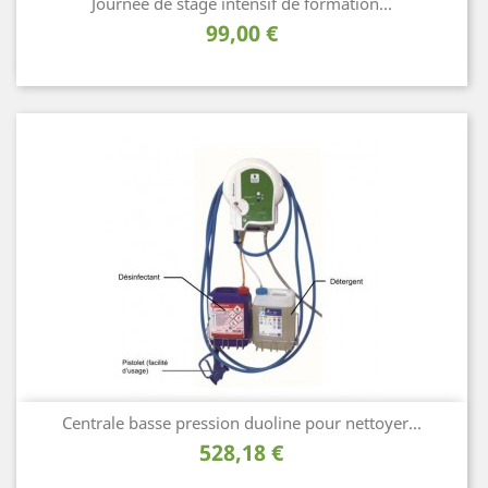
Journée de stage intensif de formation...
Prix
99,00 €
Centrale basse pression duoline pour nettoyer...
Prix
528,18 €