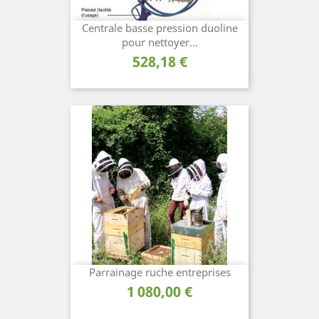
Centrale basse pression duoline
pour nettoyer...
Prix
528,18 €
Parrainage ruche entreprises
Prix
1 080,00 €