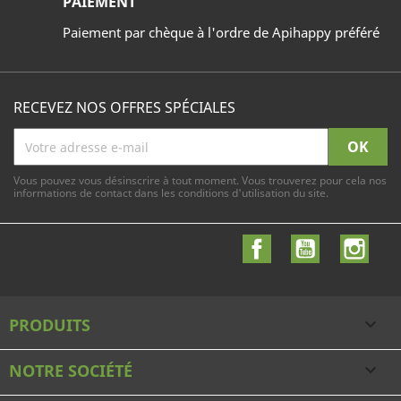
PAIEMENT
Paiement par chèque à l'ordre de Apihappy préféré
RECEVEZ NOS OFFRES SPÉCIALES
Vous pouvez vous désinscrire à tout moment. Vous trouverez pour cela nos
informations de contact dans les conditions d'utilisation du site.
Facebook
YouTube
Inst
PRODUITS

NOTRE SOCIÉTÉ
