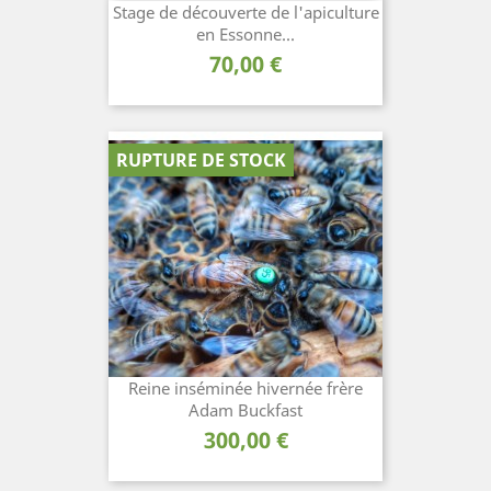
Stage de découverte de l'apiculture
en Essonne...
Prix
70,00 €
RUPTURE DE STOCK
Reine inséminée hivernée frère
Adam Buckfast
Prix
300,00 €