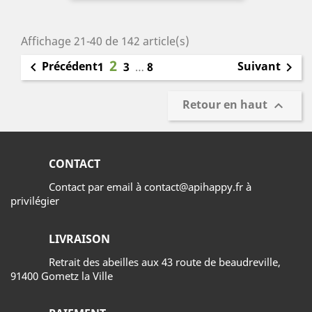
Affichage 21-40 de 142 article(s)
2
Précédent
Suivant

1
3
…
8

Retour en haut

CONTACT
Contact par email à contact@apihappy.fr à
privilégier
LIVRAISON
Retrait des abeilles aux 43 route de beaudreville,
91400 Gometz la Ville