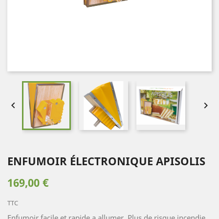


ENFUMOIR ÉLECTRONIQUE APISOLIS
169,00 €
TTC
Enfumoir facile et rapide a allumer. Plus de risque incendie