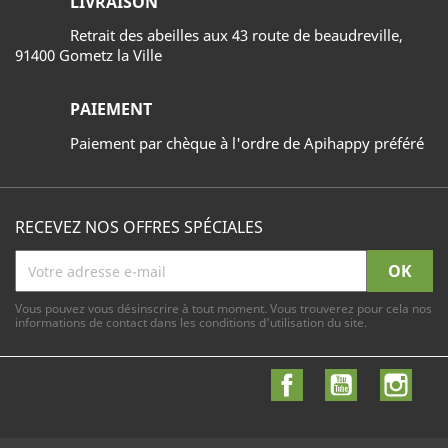
LIVRAISON
Retrait des abeilles aux 43 route de beaudreville,
91400 Gometz la Ville
PAIEMENT
Paiement par chèque à l'ordre de Apihappy préféré
RECEVEZ NOS OFFRES SPÉCIALES
Vous pouvez vous désinscrire à tout moment. Vous trouverez pour cela nos
informations de contact dans les conditions d'utilisation du site.
Facebook
YouTube
Inst