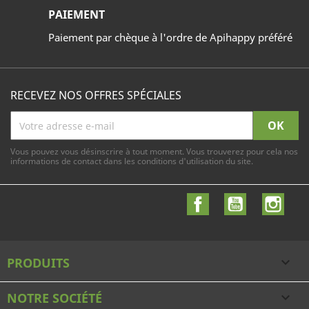
PAIEMENT
Paiement par chèque à l'ordre de Apihappy préféré
RECEVEZ NOS OFFRES SPÉCIALES
Vous pouvez vous désinscrire à tout moment. Vous trouverez pour cela nos
informations de contact dans les conditions d'utilisation du site.
Facebook
YouTube
Inst
PRODUITS

NOTRE SOCIÉTÉ
