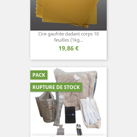
Cire gaufrée dadant corps 10
feuilles (1kg...
Prix
19,86 €
PACK
RUPTURE DE STOCK