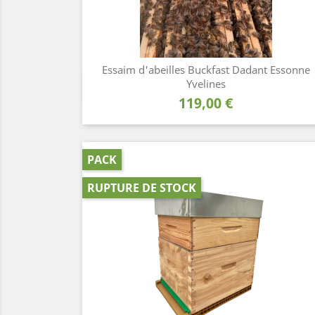
Essaim d'abeilles Buckfast Dadant Essonne
Yvelines
Aperçu rapide

Prix
119,00 €
PACK
RUPTURE DE STOCK