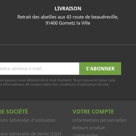
LIVRAISON
Retrait des abeilles aux 43 route de beaudreville,
91400 Gometz la Ville
us pouvez vous désinscrire à tout moment. Vous trouverez pour cela
s informations de contact dans les conditions d'utilisation du site.
E SOCIÉTÉ
VOTRE COMPTE
ions Générales d'utilisation
Informations personnelles
Retours produit
ions Générales de Vente (CGV)
Commandes