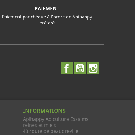
PAIEMENT
Paiement par chèque à l'ordre de Apihappy
préféré
Facebook
YouTube
Instagram
INFORMATIONS
Apihappy Apiculture Essaims,
reines et miels
43 route de beaudreville