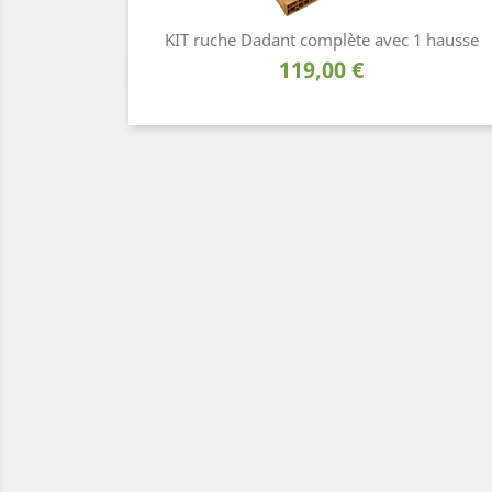
KIT ruche Dadant complète avec 1 hausse
Prix
119,00 €
Aperçu rapide
