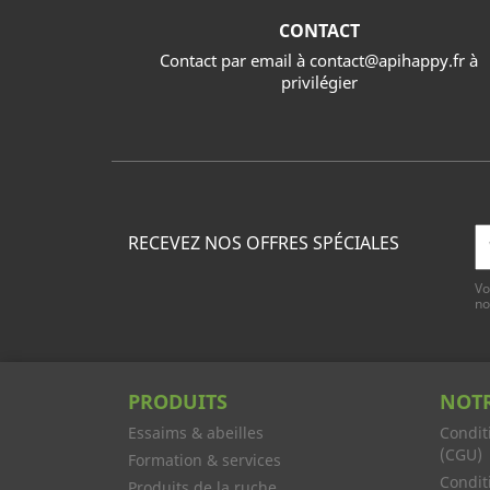
CONTACT
Contact par email à contact@apihappy.fr à
privilégier
RECEVEZ NOS OFFRES SPÉCIALES
Vo
no
PRODUITS
NOTR
Essaims & abeilles
Condit
(CGU)
Formation & services
Condit
Produits de la ruche