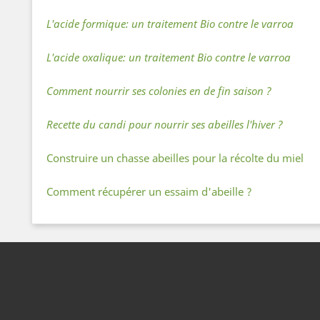
L'acide formique
: un traitement Bio contre le varroa
L'acide oxalique
: un traitement Bio contre le varroa
Comment nourrir ses colonies en de fin saison ?
Recette du candi pour nourrir ses abeilles l'hiver ?
Construire un chasse abeilles pour la récolte du miel
Comment récupérer un essaim d'abeille ?