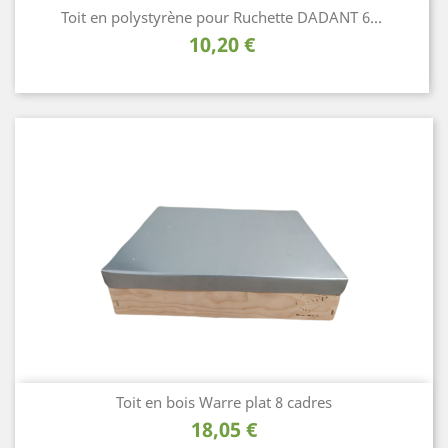
Toit en polystyrène pour Ruchette DADANT 6...
Prix
10,20 €
Toit en bois Warre plat 8 cadres
Prix
18,05 €