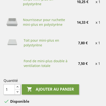
10,25 €
x 1
polystyrène
Nourrisseur pour ruchette
14,33 €
x 1
mini-plus en polystyrène
Toit pour mini-plus en
7,80 €
x 1
polystyrène
Fond de mini-plus double à
7,50 €
x 1
ventilation totale
Quantité

AJOUTER AU PANIER

Disponible