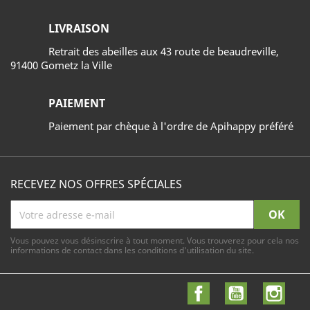
LIVRAISON
Retrait des abeilles aux 43 route de beaudreville,
91400 Gometz la Ville
PAIEMENT
Paiement par chèque à l'ordre de Apihappy préféré
RECEVEZ NOS OFFRES SPÉCIALES
Vous pouvez vous désinscrire à tout moment. Vous trouverez pour cela nos
informations de contact dans les conditions d'utilisation du site.
Facebook
YouTube
Inst