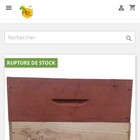
shopping_cart



RUPTURE DE STOCK