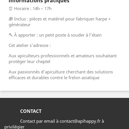
informations pratiques
⏰ Horaire : 14h – 17h
🎁 Inclus : pièces et matériel pour fabriquer harpe +
générateur
🔨 À apporter : un petit poste à souder à l’étain
Cet atelier s’adresse :
Aux apiculteurs professionnels et amateurs souhaitant
protéger leur cheptel
Aux passionnés d’apiculture cherchant des solutions
efficaces et durables contre le frelon asiatique
CONTACT
Contact par email à contact@apihappy.fr à
privilégier