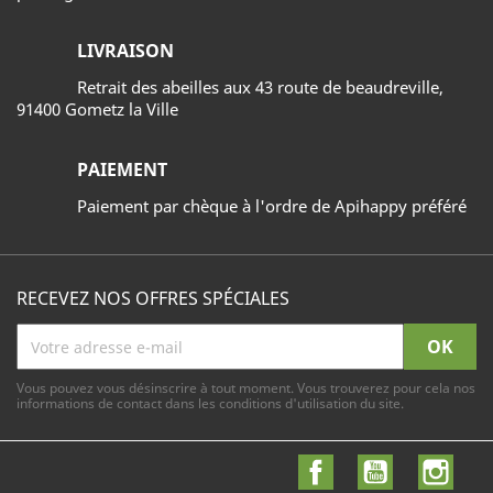
LIVRAISON
Retrait des abeilles aux 43 route de beaudreville,
91400 Gometz la Ville
PAIEMENT
Paiement par chèque à l'ordre de Apihappy préféré
RECEVEZ NOS OFFRES SPÉCIALES
Vous pouvez vous désinscrire à tout moment. Vous trouverez pour cela nos
informations de contact dans les conditions d'utilisation du site.
Facebook
YouTube
Inst