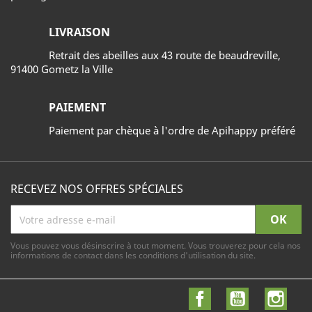
LIVRAISON
Retrait des abeilles aux 43 route de beaudreville,
91400 Gometz la Ville
PAIEMENT
Paiement par chèque à l'ordre de Apihappy préféré
RECEVEZ NOS OFFRES SPÉCIALES
Vous pouvez vous désinscrire à tout moment. Vous trouverez pour cela nos
informations de contact dans les conditions d'utilisation du site.
Facebook
YouTube
Inst