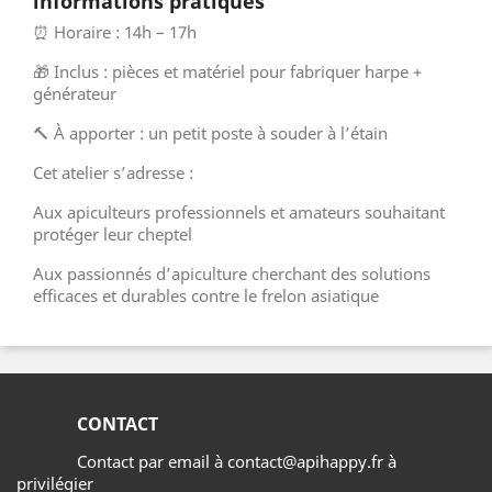
informations pratiques
⏰ Horaire : 14h – 17h
🎁 Inclus : pièces et matériel pour fabriquer harpe +
générateur
🔨 À apporter : un petit poste à souder à l’étain
Cet atelier s’adresse :
Aux apiculteurs professionnels et amateurs souhaitant
protéger leur cheptel
Aux passionnés d’apiculture cherchant des solutions
efficaces et durables contre le frelon asiatique
CONTACT
Contact par email à contact@apihappy.fr à
privilégier