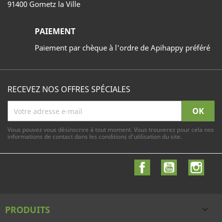
91400 Gometz la Ville
PAIEMENT
Paiement par chèque à l'ordre de Apihappy préféré
RECEVEZ NOS OFFRES SPÉCIALES
Vous pouvez vous désinscrire à tout moment. Vous trouverez pour cela nos
informations de contact dans les conditions d'utilisation du site.
Facebook
YouTube
Inst
PRODUITS
