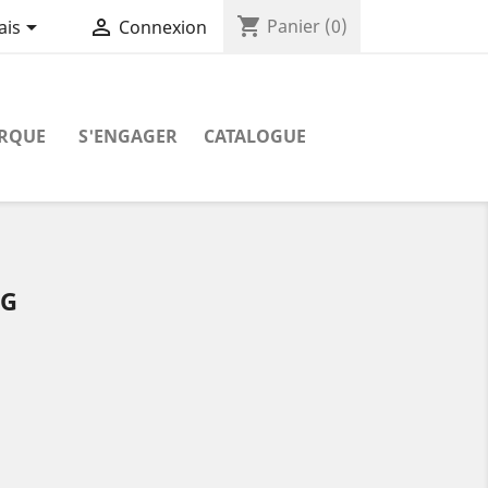
shopping_cart


Panier
(0)
ais
Connexion
RQUE
S'ENGAGER
CATALOGUE
KG