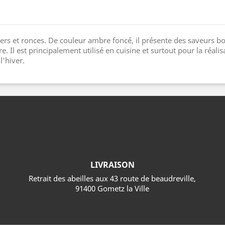
iers et ronces. De couleur ambre foncé, il présente des saveurs b
. Il est principalement utilisé en cuisine et surtout pour la réali
l'hiver.
LIVRAISON
Retrait des abeilles aux 43 route de beaudreville,
91400 Gometz la Ville