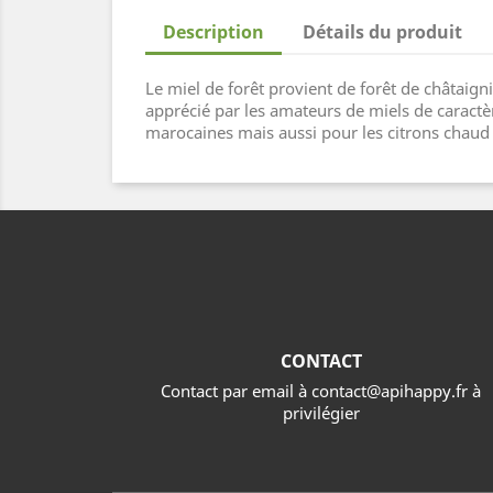
Description
Détails du produit
Le miel de forêt provient de forêt de châtaign
apprécié par les amateurs de miels de caractère
marocaines mais aussi pour les citrons chaud 
CONTACT
Contact par email à contact@apihappy.fr à
privilégier