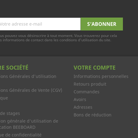
us pouvez vous désinscrire à tout moment. Vous trouverez pour cela
s informations de contact dans les conditions d'utilisation du site.
E SOCIÉTÉ
VOTRE COMPTE
ions Générales d'utilisation
Informations personnelles
Retours produit
ions Générales de Vente (CGV)
Commandes
rque
Avoirs
Adresses
 de stages
Bons de réduction
ion générale d'utilisation de
ication BEEBOARD
ue de confidentialité