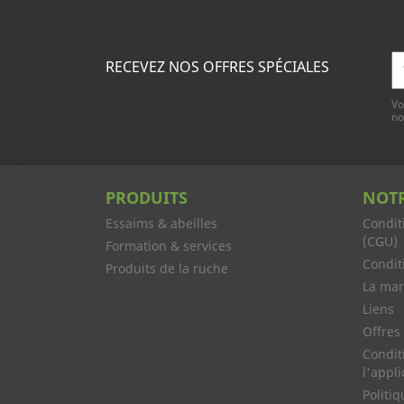
RECEVEZ NOS OFFRES SPÉCIALES
Vo
no
PRODUITS
NOTR
Essaims & abeilles
Condit
(CGU)
Formation & services
Condit
Produits de la ruche
La ma
Liens
Offres
Condit
l'appl
Politiq