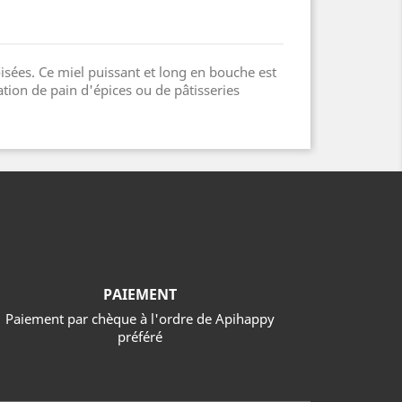
oisées. Ce miel puissant et long en bouche est
sation de pain d'épices ou de pâtisseries
PAIEMENT
Paiement par chèque à l'ordre de Apihappy
préféré