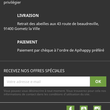
privilégier
LIVRAISON
Retrait des abeilles aux 43 route de beaudreville,
91400 Gometz la Ville
PAIEMENT
Paiement par chèque à l'ordre de Apihappy préféré
RECEVEZ NOS OFFRES SPÉCIALES
Vous pouvez vous désinscrire à tout moment. Vous trouverez pour cela nos
informations de contact dans les conditions d'utilisation du site.
Facebook
YouTube
Inst