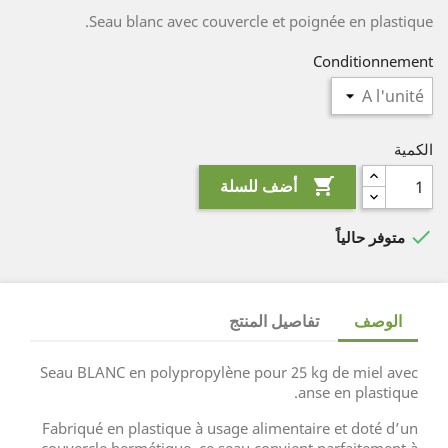
Seau blanc avec couvercle et poignée en plastique.
Conditionnement
الكمية

أضف للسلة

متوفر حالياً
الوصف
تفاصيل المنتج
Seau BLANC en polypropylène pour 25 kg de miel avec
anse en plastique.
Fabriqué en plastique à usage alimentaire et doté d’un
couvercle hermétique, ce seau convient parfaitement à