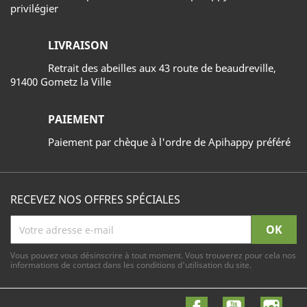
privilégier
LIVRAISON
Retrait des abeilles aux 43 route de beaudreville,
91400 Gometz la Ville
PAIEMENT
Paiement par chèque à l'ordre de Apihappy préféré
RECEVEZ NOS OFFRES SPÉCIALES
Vous pouvez vous désinscrire à tout moment. Vous trouverez pour cela nos
informations de contact dans les conditions d'utilisation du site.
Facebook
YouTube
Inst