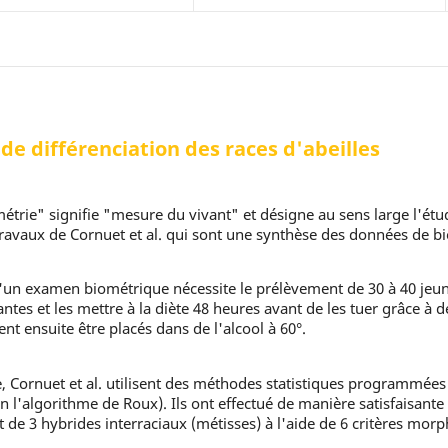
 de différenciation des races d'abeilles
ie" signifie "mesure du vivant" et désigne au sens large l'étude 
travaux de Cornuet et al. qui sont une synthèse des données de bio
un examen biométrique nécessite le prélèvement de 30 à 40 jeunes a
antes et les mettre à la diète 48 heures avant de les tuer grâce à d
ent ensuite être placés dans de l'alcool à 60°.
Cornuet et al. utilisent des méthodes statistiques programmées (
n l'algorithme de Roux). Ils ont effectué de manière satisfaisante l
et de 3 hybrides interraciaux (métisses) à l'aide de 6 critères mor