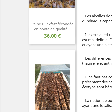
Les abeilles dom
d'individus capab
Reine Buckfast fécondée
en ponte de qualité...
Aperçu rapide

Il existe aussi u
Prix
36,00 €
est mal définie. 
et ayant une hist
Les différences o
(naturelle et ant
Il ne faut pas c
présentant des ca
écotype sont héré
La notion de pop
ayant une locali