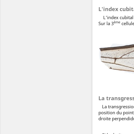
L'index cubit
L'index cubital e
ème
Sur la 3
cellul
La transgress
La transgression
position du point 
droite perpendidul