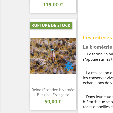
Aperçu rapide

Prix
119,00 €
RUPTURE DE STOCK
Les critères
La biométrie
Le terme "biométr
s'appuie sur les 
La réalisation d'
les conserver viv
échantillons doiv
Reine fécondée hivernée
Buckfast Française
Dans leur étude, 
Aperçu rapide

Prix
50,00 €
hiérarchique selo
races d'abeilles 