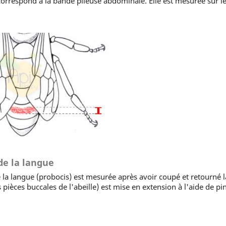
espond à la bande pileuse abdominale. Elle est mesurée sur le
de la langue
 langue (probocis) est mesurée après avoir coupé et retourné la 
 pièces buccales de l'abeille) est mise en extension à l'aide de pi