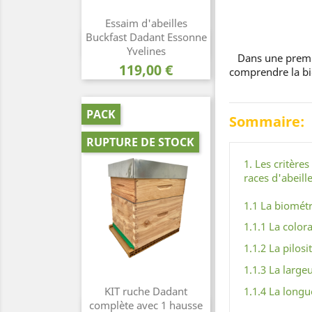
Essaim d'abeilles
Buckfast Dadant Essonne
Aperçu rapide

Yvelines
Dans une premièr
Prix
119,00 €
comprendre la b
PACK
Sommaire:
RUPTURE DE STOCK
1. Les critères
races d'abeill
1.1 La biométr
1.1.1 La colo
1.1.2 La pilos
1.1.3 La larg
1.1.4 La longu
KIT ruche Dadant
complète avec 1 hausse