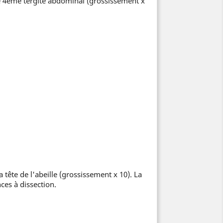
 4ème tergite abdominal (grossissement x
tête de l'abeille (grossissement x 10). La
nces à dissection.