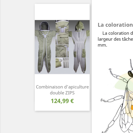
La coloratio
La coloration d
largeur des tâche
mm.
Combinaison d'apiculture
double ZIPS
Aperçu rapide

Prix
124,99 €