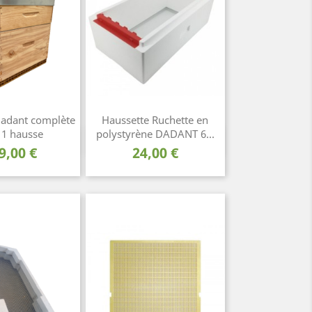
Dadant complète
Haussette Ruchette en
 1 hausse
polystyrène DADANT 6...
rçu rapide
Aperçu rapide

ix
Prix
9,00 €
24,00 €