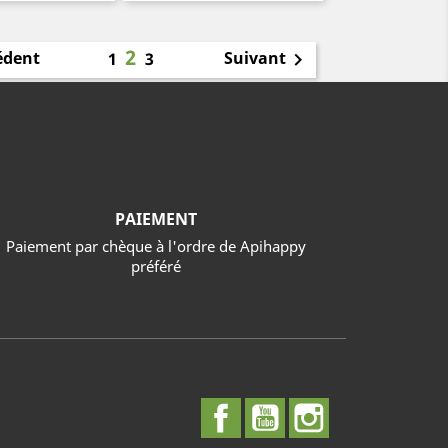
2
édent
Suivant
1
3

PAIEMENT
Paiement par chèque à l'ordre de Apihappy
préféré
Facebook
YouTube
Instagram