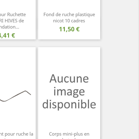
ur Ruchette
Fond de ruche plastique
I HIVES de
nicot 10 cadres
rçu rapide
Aperçu rapide

ndation...
Prix
11,50 €
rix
4,41 €
nt pour ruche la
Corps mini-plus en