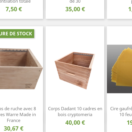
entilation totale
de 30
Aperçu rapide
Aperçu rapide
Ape



Prix
Prix
P
7,50 €
35,00 €
1
URE DE STOCK
s de ruche avec 8
Corps Dadant 10 cadres en
Cire gaufr
res Warre Made in
bois cryptomeria
10 feui
Aperçu rapide
Aperçu rapide
Ape



France
Prix
P
40,00 €
1
Prix
30,67 €