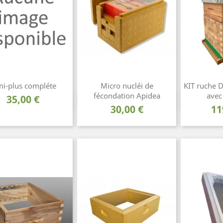
ni-plus compléte
Micro nucléi de
KIT ruche 
fécondation Apidea
avec
Prix
35,00 €
Aperçu rapide
Aperçu rapide
Ape



Prix
Pr
30,00 €
11