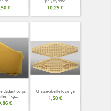
paire
polystyrène
rçu rapide
Aperçu rapide

rix
Prix
,50 €
10,25 €
ée dadant corps
Chasse-abeille losange
lles (1kg...
Prix
1,50 €
rçu rapide
Aperçu rapide

rix
9,86 €