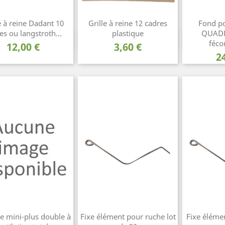
e à reine Dadant 10
Grille à reine 12 cadres
Fond po
es ou langstroth...
plastique
QUADR
Aperçu rapide
Aperçu rapide
Ape



féco
Prix
Prix
12,00 €
3,60 €
P
2
e mini-plus double à
Fixe élément pour ruche lot
Fixe éléme