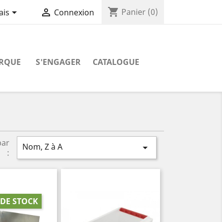
shopping_cart


Panier
(0)
ais
Connexion
RQUE
S'ENGAGER
CATALOGUE
par
Nom, Z à A

:
DE STOCK