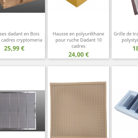
ses dadant en Bois
Hausse en polyuréthane
Grille de t
 cadres cryptomeria
pour ruche Dadant 10
polysty
Aperçu rapide
Aperçu rapide
Ape



cadres
Prix
P
25,99 €
1
Prix
24,00 €
(1)