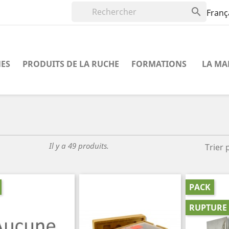

Franç
NES
PRODUITS DE LA RUCHE
FORMATIONS
LA MA
Il y a 49 produits.
Trier 
PACK
RUPTURE 