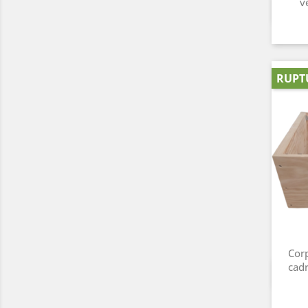
v
RUPT
Corp
cad