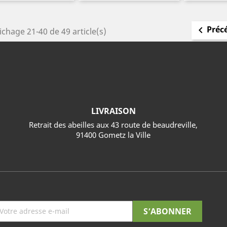
Préc

ichage 21-40 de 49 article(s)
LIVRAISON
Retrait des abeilles aux 43 route de beaudreville,
91400 Gometz la Ville