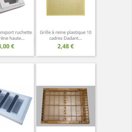
ransport ruchette
Grille à reine plastique 10
rène haute...
cadres Dadant...
rçu rapide
Aperçu rapide

rix
Prix
8,00 €
2,48 €