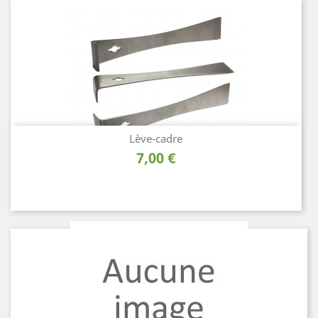
Lève-cadre
Prix
7,00 €