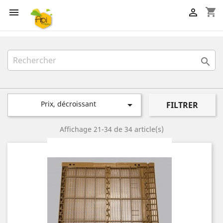
shopping_cart



Prix, décroissant

FILTRER
Affichage 21-34 de 34 article(s)