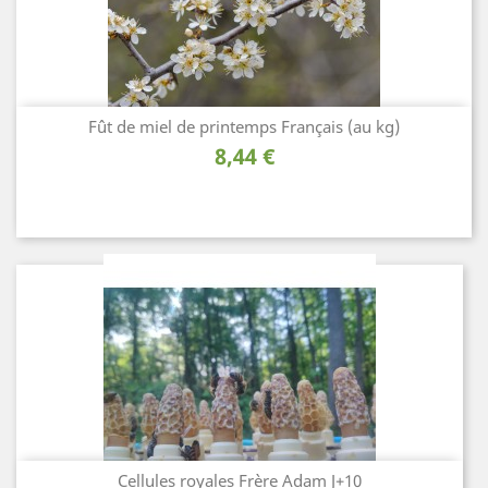
Fût de miel de printemps Français (au kg)
Prix
8,44 €
Cellules royales Frère Adam J+10