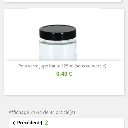
Pots verre jupe haute 125ml (sans couvercle)...
Prix
0,40 €
Affichage 21-34 de 34 article(s)
2
Précédent

1