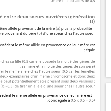
mère-fille est alors de 0,5.
té entre deux soeurs ouvrières (génération
II)
(a)
plus la probabilité
Il faut chercher la probabilité de tirer le même allèle provenant de la mère
lèle provenant du père
(b)
d'une soeur chez l'autre soeur.
ossèdent le même allèle en provenance de leur mère est
égale :
e chez sa fille (0,5 car elle possède la moitié des gènes de
sa mère et la moitié des gènes de son père) ;
irer le même allèle chez l'autre soeur (0,5 car les femelles
nt deux exemplaires d'un même chromosome et donc deux
 peut potentiellement être présent sous deux versions :
 (
½
=0,5) de tirer un allèle d'une soeur chez l'autre soeur.
ssèdent le même allèle en provenance de leur mère est
.
donc égale à
0,5 x 0,5 = 0,5²