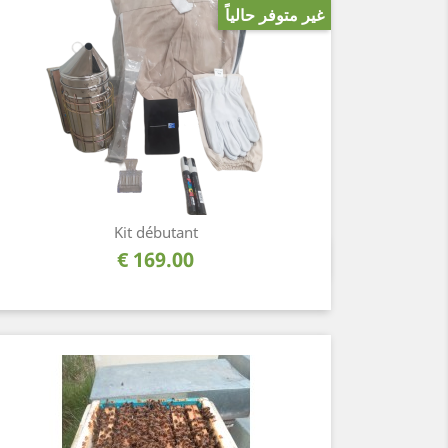
غير متوفر حالياً
Kit débutant
السعر
169.00 €
نظرة سريعة
