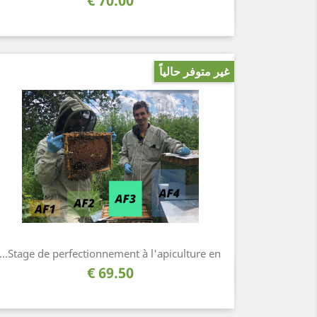
70.00 €
نظرة سريعة

غير متوفر حالياً
Stage de perfectionnement à l'apiculture en...
السعر
69.50 €
نظرة سريعة
