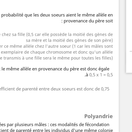
la probabilité que les deux soeurs aient le même allèle en
provenance du père soit :
 chez sa fille (0,5 car elle possède la moitié des gènes de
sa mère et la moitié des gènes de son père)
ver ce même allèle chez l'autre soeur (1 car les mâles sont
ul exemplaire de chaque chromosome et donc qu'un allèle
 transmis à une fille sera le même pour toutes les filles).
t le même allèle en provenance du père est donc égale
.
à
0,5 x 1 = 0,5
Le coefficient de parenté entre deux soeurs est donc de 0,75.
Polyandrie
es par plusieurs mâles : ces modalités de fécondation
icient de parenté entre les individus d'une même colonie.