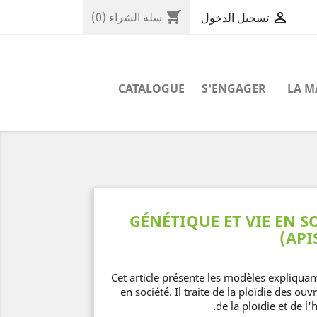
shopping_cart

سلة الشراء
(0)
تسجيل الدخول
CATALOGUE
S'ENGAGER
LA 
GÉNÉTIQUE ET VIE EN S
(API
Cet article présente les modèles expliquant
en société. Il traite de la ploïdie des ou
de la ploïdie et de l