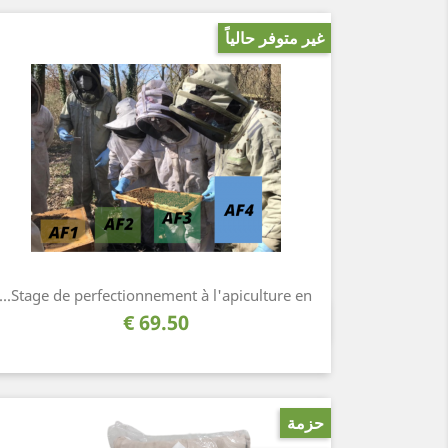
غير متوفر حالياً
Stage de perfectionnement à l'apiculture en...
السعر
69.50 €
نظرة سريعة

حزمة