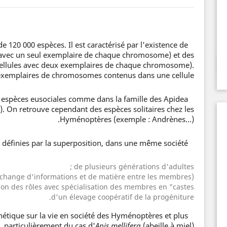
120 000 espèces. Il est caractérisé par l'existence de
 avec un seul exemplaire de chaque chromosome) et des
cellules avec deux exemplaires de chaque chromosome).
emplaires de chromosomes contenus dans une cellule.
espèces eusociales comme dans la famille des Apidea
s). On retrouve cependant des espèces solitaires chez les
Hyménoptères (exemple : Andrènes...).
Les eusociétés sont définies par la superposition, dans une même société :
de plusieurs générations d'adultes ;
hange d'informations et de matière entre les membres) ;
ion des rôles avec spécialisation des membres en "castes" ;
d'un élevage coopératif de la progéniture.
génétique sur la vie en société des Hyménoptères et plus
particulièrement du cas d'
Apis mellifera
(abeille à miel).