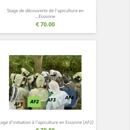
Stage de découverte de l'apiculture en
Essonne...
نظرة سريعة

السعر
70.00 €
tage d'initiation à l'apiculture en Essonne (AF2)
السعر