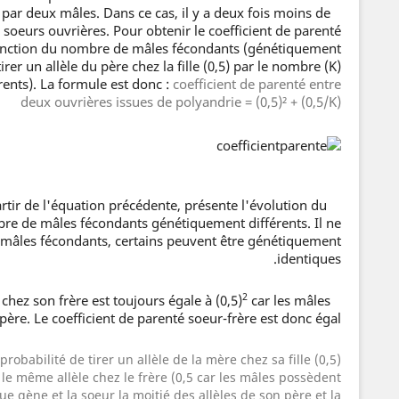
ar deux mâles. Dans ce cas, il y a deux fois moins de
 soeurs ouvrières. Pour obtenir le coefficient de parenté
fonction du nombre de mâles fécondants (génétiquement
 tirer un allèle du père chez la fille (0,5) par le nombre (K)
ents). La formule est donc :
coefficient de parenté entre
deux ouvrières issues de polyandrie = (0,5)² + (0,5/K)
rtir de l'équation précédente, présente l'évolution du
bre de mâles fécondants génétiquement différents. Il ne
 mâles fécondants, certains peuvent être génétiquement
identiques.
2
car les mâles
La probabilité de tirer un allèle de la soeur chez son frère est toujours égale à (0,5)
père. Le coefficient de parenté soeur-frère est donc égal :
 probabilité de tirer un allèle de la mère chez sa fille (0,5) ;
r le même allèle chez le frère (0,5 car les mâles possèdent
e gène et la soeur la moitié des allèles de son père et la