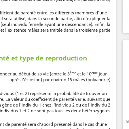
efficient de parenté entre les différents membres d'une
Il sera utilisé, dans la seconde partie, afin d'expliquer la
(seul individu femelle ayant une descendance). Enfin, la
et l'existence mâles sera traitée dans la troisième partie.
nté et type de reproduction
ème
ème
éconder au début de sa vie (entre le 8
et le 10
jour
Chez
après l'éclosion) par environ 15 mâles (polyandrie).
ividus (1 et 2) représente la probabilité de trouver un
Le
e. La valeur du coefficient de parenté varie, suivant que
 gène de l'individu 1 chez l'individu 2 ou de l'individu 2
s individus 1 et 2 ne sont pas tous les deux hétérozygotes.
S
ient de parenté sera d'abord présenté dans le cas d'une