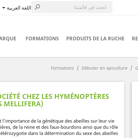


اللغة العربية
MARQUE
FORMATIONS
PRODUITS DE LA RUCHE
RE
Formations
Débuter en apiculture
G
OCIÉTÉ CHEZ LES HYMÉNOPTÈRES
S MELLIFERA)
 l'importance de la génétique des abeilles sur leur vie
vrières, de la reine et des faux-bourdons ainsi que du rôle
'hétérozygotie dans la détermination du sexe des abeilles.