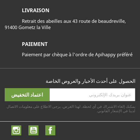
LIVRAISON
Retrait des abeilles aux 43 route de beaudreville,
91400 Gometz la Ville
PAIEMENT
Paiement par chèque à l'ordre de Apihappy préféré
الحصول على أحدث الأخبار والعروض الخاصة
يمكنك إلغاء الاشتراك في أي لحظة. لهذا الغرض، يرجى الاطلاع على معلومات الاتصال
لدينا في الإشعار القانوني.
الفيسبوك
يوتيوب
انستغ