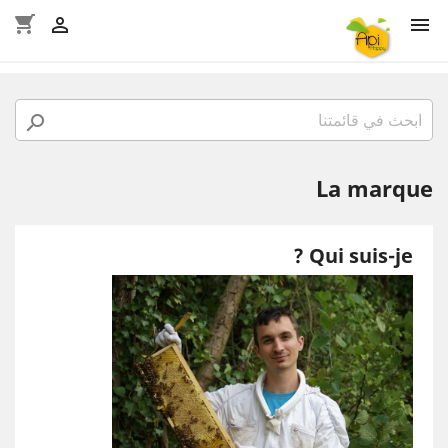
shopping_cart



La marque
Qui suis-je ?