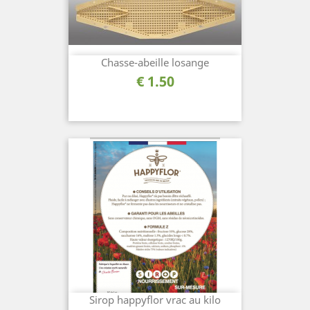
Chasse-abeille losange
السعر
1.50 €
Sirop happyflor vrac au kilo