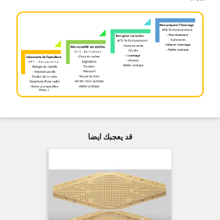
قد يعجبك ايضا