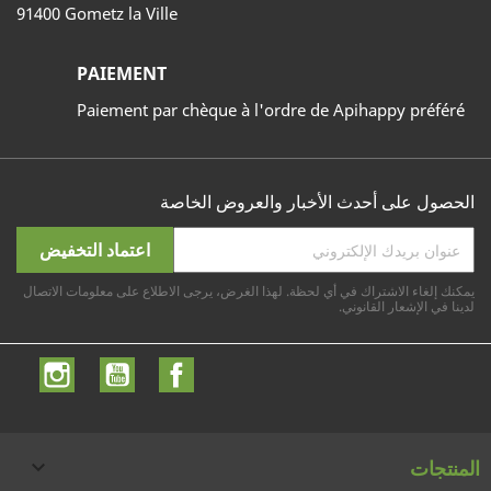
91400 Gometz la Ville
PAIEMENT
Paiement par chèque à l'ordre de Apihappy préféré
الحصول على أحدث الأخبار والعروض الخاصة
يمكنك إلغاء الاشتراك في أي لحظة. لهذا الغرض، يرجى الاطلاع على معلومات الاتصال
لدينا في الإشعار القانوني.
الفيسبوك
يوتيوب
انستغ
المنتجات
