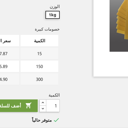
الوزن
1kg
خصومات كبيرة
الكمية
سعر ال
.87 €
15
.89 €
150
.90 €
300
الكمية

أضف للسلة

متوفر حالياً