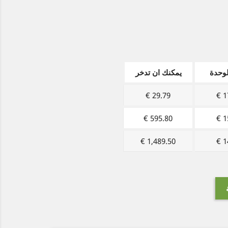
وحدة
يمكنك ان تدخر
29.79 €
17
595.80 €
15
1,489.50 €
14