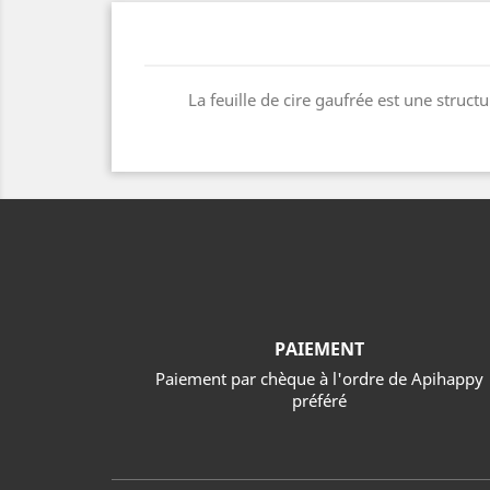
La feuille de cire gaufrée est une struc
PAIEMENT
Paiement par chèque à l'ordre de Apihappy
préféré