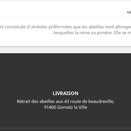
قة
ture constituée d'alvéoles préformées que les abeilles vont allong
lesquelles la reine va pondre. Elle se 
LIVRAISON
Retrait des abeilles aux 43 route de beaudreville,
91400 Gometz la Ville