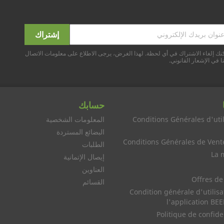
نك إلغاء الاشتراك في أي لحظة. لهذا الغرض، يرجى الاطلاع على معلومات الاتصال
ا في الإشعار القانوني.
حسابك
Conditions Générales d'util
المعلومات الشخصية
البضائع المستردة
Conditions Générales de Vent
الطلبات
La 
إيصال الإتمانية
العناوين
Offres de
القسائم
Condition générale d'utilisa
l'application B
Politique de confide