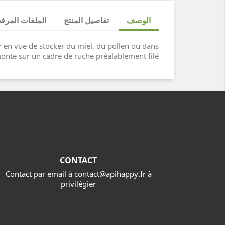
الوصف
تفاصيل المنتج
الملفات المرف
er en vue de stocker du miel, du pollen ou dans
monte sur un cadre de ruche préalablement filé.
CONTACT
Contact par email à contact@apihappy.fr à
privilégier