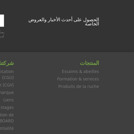
الحصول على أحدث الأخبار والعروض
الخاصة
يمك
لدين
المنتجات
شركتنا
isation
Essaims & abeilles
(CGU)
Formation & services
e (CGV)
Produits de la ruche
marque
Liens
 stages
tion de
EEBOARD
ntialité