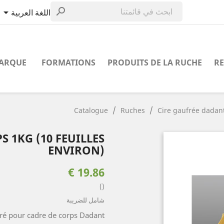


اللغة العربية
MARQUE
FORMATIONS
PRODUITS DE LA RUCHE
RE
Catalogue
Ruches
Cire gaufrée dadant
 1KG (10 FEUILLES
ENVIRON)
19.86 €
()
شامل للضريبة
fré pour cadre de corps Dadant.