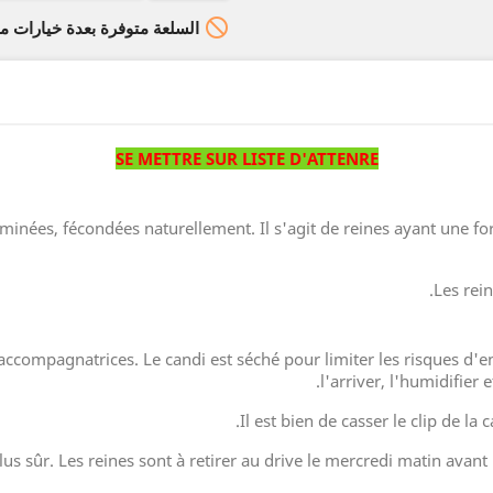

السلعة متوفرة بعدة خيارات م
SE METTRE SUR LISTE D'ATTENRE
éminées, fécondées naturellement. Il s'agit de reines ayant une fo
Les rei
ccompagnatrices. Le candi est séché pour limiter les risques d'en
l'arriver, l'humidifier e
Il est bien de casser le clip de la
e plus sûr. Les reines sont à retirer au drive le mercredi matin avan