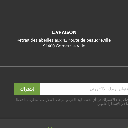
LIVRAISON
Retrait des abeilles aux 43 route de beaudreville,
91400 Gometz la Ville
نك إلغاء الاشتراك في أي لحظة. لهذا الغرض، يرجى الاطلاع على معلومات الاتصال
ا في الإشعار القانوني.