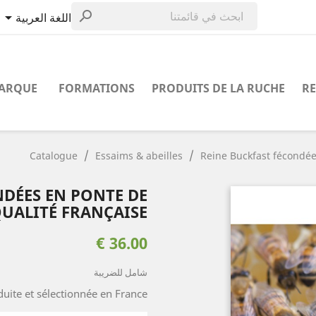


اللغة العربية
MARQUE
FORMATIONS
PRODUITS DE LA RUCHE
RE
Catalogue
Essaims & abeilles
Reine Buckfast fécondée
NDÉES EN PONTE DE
UALITÉ FRANÇAISE
36.00 €
شامل للضريبة
uite et sélectionnée en France