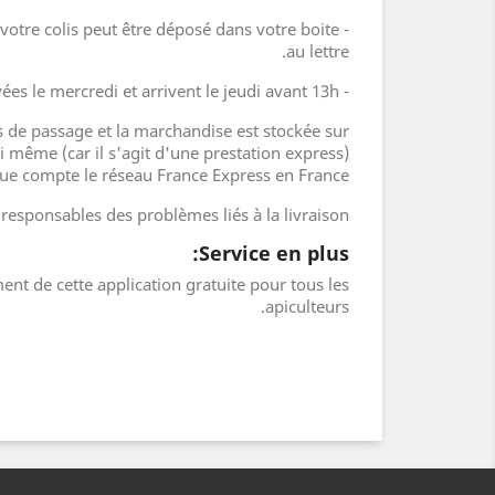
 votre colis peut être déposé dans votre boite
- Lettre max (
au lettre.
- Livraison d'animaux France Express: Il y a un protocole spécial animaux vivant. Les reines sont envoyées le mercredi et arrivent le jeudi avant 13h.
is de passage et la marchandise est stockée sur
 même (car il s'agit d'une prestation express).
que compte le réseau France Express en France.
esponsables des problèmes liés à la livraison.
Service en plus:
ent de cette application gratuite pour tous les
apiculteurs.