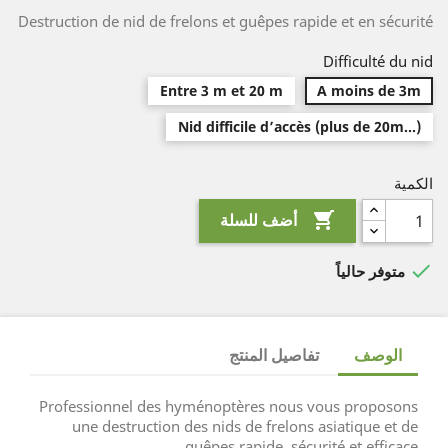
Destruction de nid de frelons et guêpes rapide et en sécurité
Difficulté du nid
Entre 3 m et 20 m
A moins de 3m
Nid difficile d’accès (plus de 20m...)
الكمية

أضف للسلة

متوفر حالياً
الوصف
تفاصيل المنتج
Professionnel des hyménoptères nous vous proposons
une destruction des nids de frelons asiatique et de
guêpes rapide, sécurité et efficace.