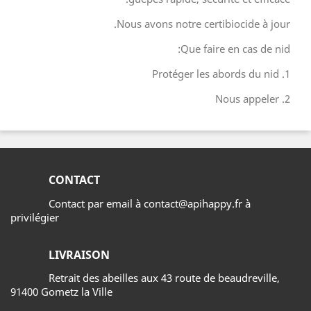
Nous avons notre certibiocide à jour.
Que faire en cas de nid:
1. Protéger les abords du nid
2. Nous appeler
CONTACT
Contact par email à contact@apihappy.fr à
privilégier
LIVRAISON
Retrait des abeilles aux 43 route de beaudreville,
91400 Gometz la Ville