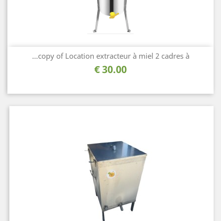
copy of Location extracteur à miel 2 cadres à...
السعر
30.00 €