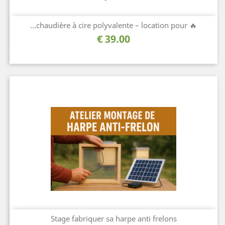
🔥 chaudière à cire polyvalente – location pour...
السعر
39.00 €
Stage fabriquer sa harpe anti frelons