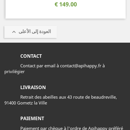
السعر
149.00 €
العودة إلى الأعلى

CONTACT
Contact par email à contact@apihappy.fr à
privilégier
LIVRAISON
Retrait des abeilles aux 43 route de beaudreville,
91400 Gometz la Ville
PAIEMENT
Paiement par chèque à l'ordre de Apihappy préféré