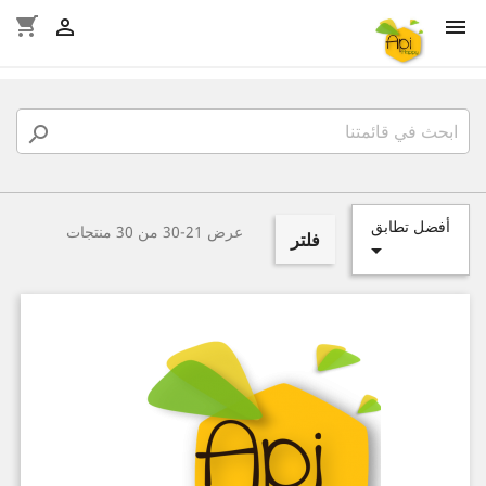
shopping_cart



أفضل تطابق
عرض 21-30 من 30 منتجات
فلتر
