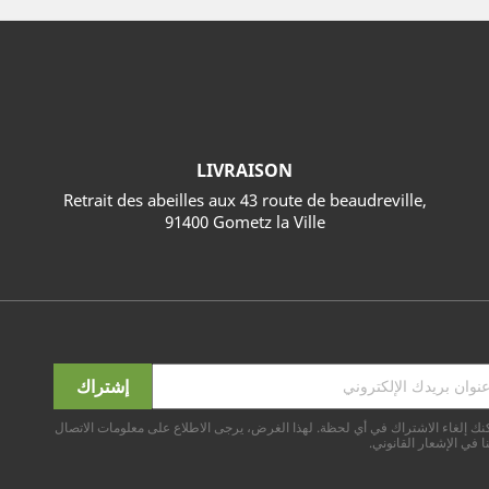
LIVRAISON
Retrait des abeilles aux 43 route de beaudreville,
91400 Gometz la Ville
نك إلغاء الاشتراك في أي لحظة. لهذا الغرض، يرجى الاطلاع على معلومات الاتصال
ا في الإشعار القانوني.