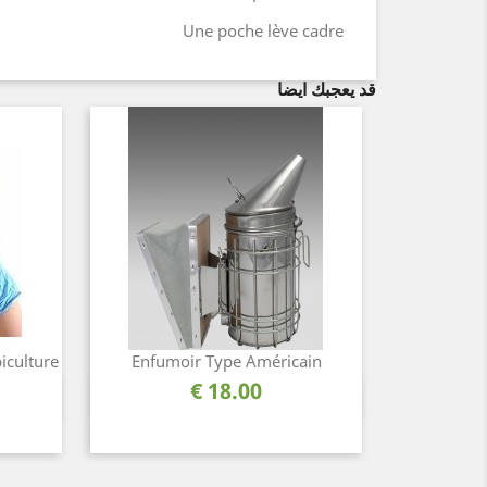
Une poche lève cadre
قد يعجبك ايضا
piculture
Enfumoir Type Américain
السعر
18.00 €
نظرة سريعة
