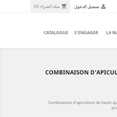
shopping_cart

سلة الشراء
(0)
تسجيل الدخول
CATALOGUE
S'ENGAGER
LA 
COMBINAISON D'APICUL
Combinaison d'apiculture de haute qu
pr