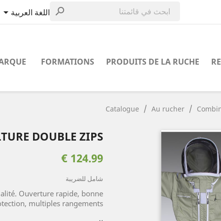


اللغة العربية
MARQUE
FORMATIONS
PRODUITS DE LA RUCHE
RE
Catalogue
Au rucher
Combin
TURE DOUBLE ZIPS
124.99 €
شامل للضريبة
alité. Ouverture rapide, bonne
otection, multiples rangements