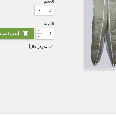
الحجم
الكمية

أضف للسلة

متوفر حالياً